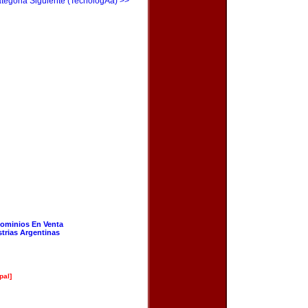
tegoria Siguiente (TecnologÃ­a) >>
ominios En Venta
strias Argentinas
pal]