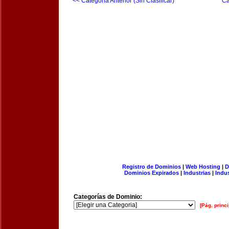
<< Categoria Anterior (Sin Clasificar)
Ca
Registro de Dominios
|
Web Hosting
|
D
Dominios Expirados
|
Industrias
|
Indu
Categorías de Dominio:
[Pág. princi