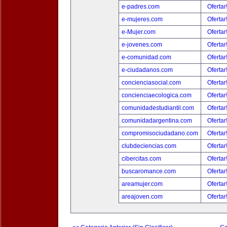
e-padres.com
Ofertar
e-mujeres.com
Ofertar
e-Mujer.com
Ofertar
e-jovenes.com
Ofertar
e-comunidad.com
Ofertar
e-ciudadanos.com
Ofertar
concienciasocial.com
Ofertar
concienciaecologica.com
Ofertar
comunidadestudiantil.com
Ofertar
comunidadargentina.com
Ofertar
compromisociudadano.com
Ofertar
clubdeciencias.com
Ofertar
cibercitas.com
Ofertar
buscaromance.com
Ofertar
areamujer.com
Ofertar
areajoven.com
Ofertar