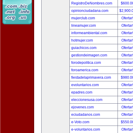
RegistroDeNombres.com
$600.0
opinionciudadana.com
$2,900.
mujerclub.com
Ofertar
lineamujer.com
Ofertar
informeambiental.com
Ofertar
hotmujer.com
Ofertar
guiachicos.com
Ofertar
gestiondeimagen.com
Ofertar
forodepolitica.com
Ofertar
foroamerica.com
Ofertar
fiestadelaprimavera.com
$980.0
evoluntarios.com
Ofertar
epadres.com
Ofertar
eleccionesusa.com
Ofertar
ejovenes.com
Ofertar
eciudadanos.com
Ofertar
e-Voto.com
$550.0
e-voluntarios.com
Ofertar