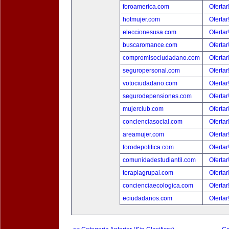
foroamerica.com
Ofertar
hotmujer.com
Ofertar
eleccionesusa.com
Ofertar
buscaromance.com
Ofertar
compromisociudadano.com
Ofertar
seguropersonal.com
Ofertar
votociudadano.com
Ofertar
segurodepensiones.com
Ofertar
mujerclub.com
Ofertar
concienciasocial.com
Ofertar
areamujer.com
Ofertar
forodepolitica.com
Ofertar
comunidadestudiantil.com
Ofertar
terapiagrupal.com
Ofertar
concienciaecologica.com
Ofertar
eciudadanos.com
Ofertar