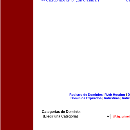
<< Categoria Anterior (Sin Clasificar)
Ca
Registro de Dominios
|
Web Hosting
|
D
Dominios Expirados
|
Industrias
|
Indu
Categorías de Dominio:
[Pág. princi