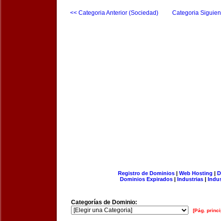
<< Categoria Anterior (Sociedad)
Categoria Siguien
Registro de Dominios
|
Web Hosting
|
D
Dominios Expirados
|
Industrias
|
Indu
Categorías de Dominio:
[Pág. princi