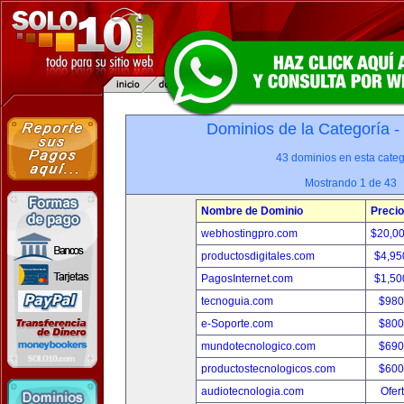
Dominios de la Categoría -
43 dominios en esta categ
Mostrando 1 de 43
Nombre de Dominio
Precio
webhostingpro.com
$20,0
productosdigitales.com
$4,95
PagosInternet.com
$1,50
tecnoguia.com
$980
e-Soporte.com
$800
mundotecnologico.com
$690
productostecnologicos.com
$600
audiotecnologia.com
Ofer