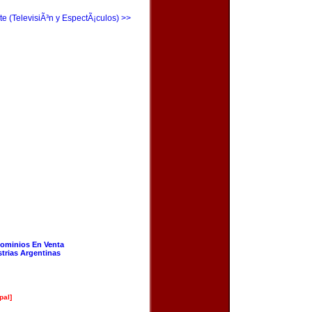
te (TelevisiÃ³n y EspectÃ¡culos) >>
ominios En Venta
strias Argentinas
pal]