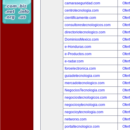
camaraseguridad.com
Ofer
centrotecnologia.com
Ofer
cientificamente.com
Ofer
consultorestecnologicos.com
Ofer
directoriotecnologico.com
Ofer
DominiosMexico.com
Ofer
e-Honduras.com
Ofer
e-Productos.com
Ofer
e-radar.com
Ofer
foroelectronica.com
Ofer
guiadetecnologia.com
Ofer
mercadotecnologico.com
Ofer
NegociosTecnologia.com
Ofer
negociostecnologicos.com
Ofer
negociosytecnologia.com
Ofer
negocioytecnologia.com
Ofer
networxs.com
Ofer
portaltecnologico.com
Ofer