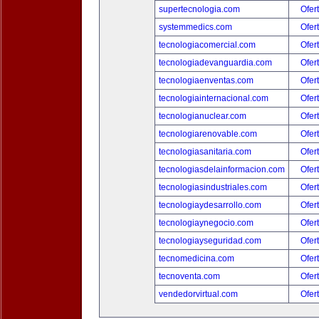
supertecnologia.com
Ofer
systemmedics.com
Ofer
tecnologiacomercial.com
Ofer
tecnologiadevanguardia.com
Ofer
tecnologiaenventas.com
Ofer
tecnologiainternacional.com
Ofer
tecnologianuclear.com
Ofer
tecnologiarenovable.com
Ofer
tecnologiasanitaria.com
Ofer
tecnologiasdelainformacion.com
Ofer
tecnologiasindustriales.com
Ofer
tecnologiaydesarrollo.com
Ofer
tecnologiaynegocio.com
Ofer
tecnologiayseguridad.com
Ofer
tecnomedicina.com
Ofer
tecnoventa.com
Ofer
vendedorvirtual.com
Ofer